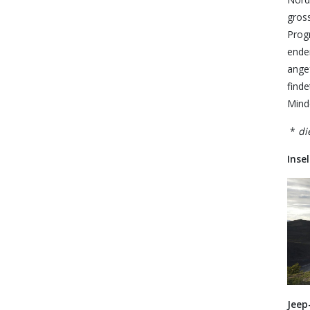
gross
Prog
ende
ange
finde
Minde
*
di
Inse
Jeep