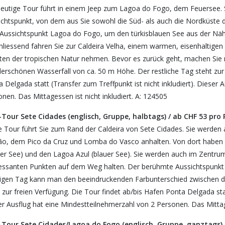
heutige Tour führt in einem Jeep zum Lagoa do Fogo, dem Feuersee. 
ichtspunkt, von dem aus Sie sowohl die Süd- als auch die Nordküste 
Aussichtspunkt Lagoa do Fogo, um den türkisblauen See aus der Nähe
hliessend fahren Sie zur Caldeira Velha, einem warmen, eisenhaltigen
tten der tropischen Natur nehmen. Bevor es zurück geht, machen Sie
erschönen Wasserfall von ca. 50 m Höhe. Der restliche Tag steht zur 
 Delgada statt (Transfer zum Treffpunkt ist nicht inkludiert). Dieser
nen. Das Mittagessen ist nicht inkludiert. A: 124505
-Tour Sete Cidades (englisch, Gruppe, halbtags) / ab CHF 53 pro
e Tour führt Sie zum Rand der Caldeira von Sete Cidades. Sie werden
ão, dem Pico da Cruz und Lomba do Vasco anhalten. Von dort haben 
ner See) und den Lagoa Azul (blauer See). Sie werden auch im Zentrum
ressanten Punkten auf dem Weg halten. Der berühmte Aussichtspunkt Vi
igen Tag kann man den beeindruckenden Farbunterschied zwischen de
 zur freien Verfügung. Die Tour findet ab/bis Hafen Ponta Delgada statt
r Ausflug hat eine Mindestteilnehmerzahl von 2 Personen. Das Mittage
-Tour Sete Cidades/Lagoa do Fogo (englisch, Gruppe, ganztags) 