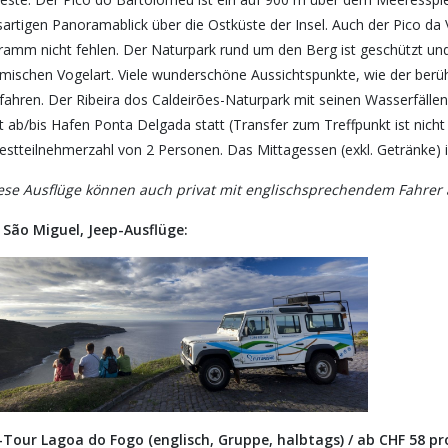
artigen Panoramablick über die Ostküste der Insel. Auch der Pico da 
ramm nicht fehlen. Der Naturpark rund um den Berg ist geschützt und
mischen Vogelart. Viele wunderschöne Aussichtspunkte, wie der be
fahren. Der Ribeira dos Caldeirões-Naturpark mit seinen Wasserfällen
t ab/bis Hafen Ponta Delgada statt (Transfer zum Treffpunkt ist nicht i
stteilnehmerzahl von 2 Personen. Das Mittagessen (exkl. Getränke) is
ese Ausflüge können auch privat mit englischsprechendem Fahrer
l São Miguel, Jeep-Ausflüge:
-Tour Lagoa do Fogo (englisch, Gruppe, halbtags) / ab CHF 58 pr