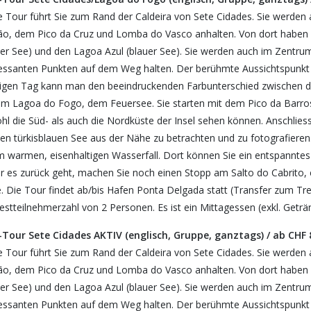
e Tour führt Sie zum Rand der Caldeira von Sete Cidades. Sie werden
ão, dem Pico da Cruz und Lomba do Vasco anhalten. Von dort haben 
ner See) und den Lagoa Azul (blauer See). Sie werden auch im Zentrum
ressanten Punkten auf dem Weg halten. Der berühmte Aussichtspunkt Vi
igen Tag kann man den beeindruckenden Farbunterschied zwischen d
um Lagoa do Fogo, dem Feuersee. Sie starten mit dem Pico da Barro
hl die Süd- als auch die Nordküste der Insel sehen können. Anschli
n türkisblauen See aus der Nähe zu betrachten und zu fotografieren. 
m warmen, eisenhaltigen Wasserfall. Dort können Sie ein entspanntes
r es zurück geht, machen Sie noch einen Stopp am Salto do Cabrito
 Die Tour findet ab/bis Hafen Ponta Delgada statt (Transfer zum Treffp
stteilnehmerzahl von 2 Personen. Es ist ein Mittagessen (exkl. Geträn
-Tour Sete Cidades AKTIV (englisch, Gruppe, ganztags) / ab CHF 
e Tour führt Sie zum Rand der Caldeira von Sete Cidades. Sie werden
ão, dem Pico da Cruz und Lomba do Vasco anhalten. Von dort haben 
ner See) und den Lagoa Azul (blauer See). Sie werden auch im Zentrum
ressanten Punkten auf dem Weg halten. Der berühmte Aussichtspunkt Vi