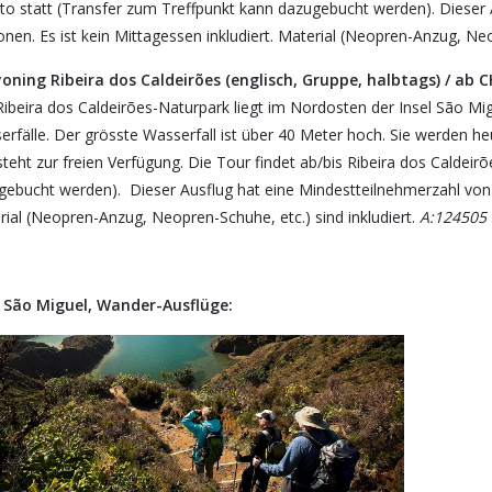
ito statt (Transfer zum Treffpunkt kann dazugebucht werden). Dieser 
nen. Es ist kein Mittagessen inkludiert. Material (Neopren-Anzug, Neo
oning Ribeira dos Caldeirões (englisch, Gruppe, halbtags) / ab C
Ribeira dos Caldeirões-Naturpark liegt im Nordosten der Insel São Mi
rfälle. Der grösste Wasserfall ist über 40 Meter hoch. Sie werden heu
teht zur freien Verfügung. Die Tour findet ab/bis Ribeira dos Caldeir
ebucht werden). Dieser Ausflug hat eine Mindestteilnehmerzahl von 2
ial (Neopren-Anzug, Neopren-Schuhe, etc.) sind inkludiert.
A:124505
l São Miguel, Wander-Ausflüge: