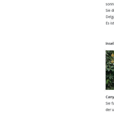
sonn
Sie 
Delga
Es is
Inse
Cany
Sie 
der u