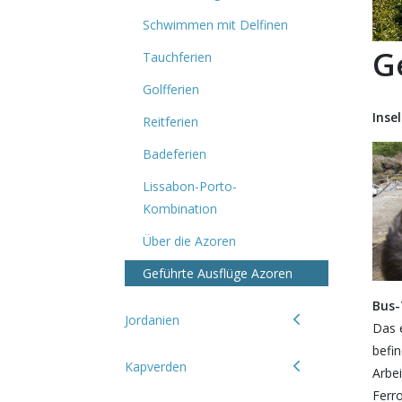
Schwimmen mit Delfinen
G
Tauchferien
Golfferien
Inse
Reitferien
Badeferien
Lissabon-Porto-
Kombination
Über die Azoren
Geführte Ausflüge Azoren
Bus-
Jordanien
Das 
befi
Kapverden
Arbe
Ferr