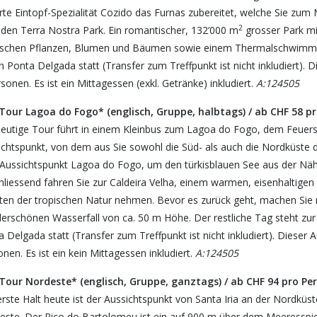
rte Eintopf-Spezialität Cozido das Furnas zubereitet, welche Sie zum
2
n den Terra Nostra Park. Ein romantischer, 132‘000 m
grosser Park mi
ischen Pflanzen, Blumen und Bäumen sowie einem Thermalschwimmbad
 Ponta Delgada statt (Transfer zum Treffpunkt ist nicht inkludiert). 
sonen. Es ist ein Mittagessen (exkl. Getränke) inkludiert.
A:124505
Tour Lagoa do Fogo* (englisch, Gruppe, halbtags) / ab CHF 58 p
heutige Tour führt in einem Kleinbus zum Lagoa do Fogo, dem Feuers
ichtspunkt, von dem aus Sie sowohl die Süd- als auch die Nordküste 
Aussichtspunkt Lagoa do Fogo, um den türkisblauen See aus der Nähe
hliessend fahren Sie zur Caldeira Velha, einem warmen, eisenhaltigen
tten der tropischen Natur nehmen. Bevor es zurück geht, machen Sie
erschönen Wasserfall von ca. 50 m Höhe. Der restliche Tag steht zur 
 Delgada statt (Transfer zum Treffpunkt ist nicht inkludiert). Dieser
nen. Es ist ein kein Mittagessen inkludiert.
A:124505
Tour Nordeste* (englisch, Gruppe, ganztags) / ab CHF 94 pro Pe
rste Halt heute ist der Aussichtspunkt von Santa Iria an der Nordküste
este. Der Pico do Bartolomeu ist ein auf 900 m über dem Meeresspie