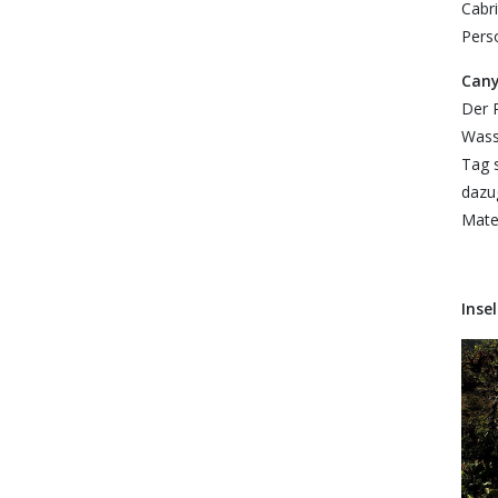
Cabr
Perso
Cany
Der 
Wasse
Tag s
dazug
Mater
Inse