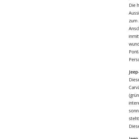
Die 
Auss
zum 
Ansc
inmi
wund
Ponta
Perso
Jeep
Dies
Carv
(grü
inte
sonn
steht
Diese
Jeep