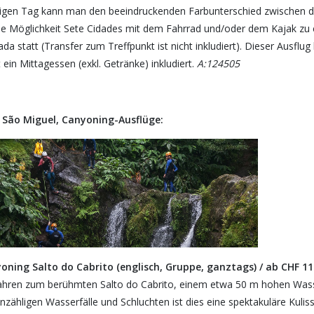
igen Tag kann man den beeindruckenden Farbunterschied zwischen d
die Möglichkeit Sete Cidades mit dem Fahrrad und/oder dem Kajak zu 
da statt (Transfer zum Treffpunkt ist nicht inkludiert). Dieser Ausfl
t ein Mittagessen (exkl. Getränke) inkludiert.
A:124505
l São Miguel, Canyoning-Ausflüge:
oning Salto do Cabrito (englisch, Gruppe, ganztags) / ab CHF 11
fahren zum berühmten Salto do Cabrito, einem etwa 50 m hohen Wasse
nzähligen Wasserfälle und Schluchten ist dies eine spektakuläre Kulis