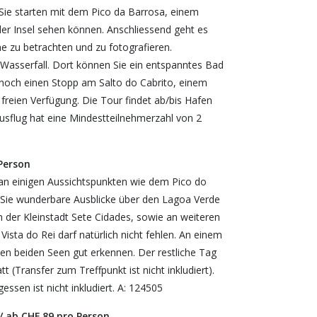
Sie starten mit dem Pico da Barrosa, einem
der Insel sehen können. Anschliessend geht es
 zu betrachten und zu fotografieren.
 Wasserfall. Dort können Sie ein entspanntes Bad
 noch einen Stopp am Salto do Cabrito, einem
freien Verfügung. Die Tour findet ab/bis Hafen
 Ausflug hat eine Mindestteilnehmerzahl von 2
 Person
 an einigen Aussichtspunkten wie dem Pico do
Sie wunderbare Ausblicke über den Lagoa Verde
 der Kleinstadt Sete Cidades, sowie an weiteren
sta do Rei darf natürlich nicht fehlen. An einem
n beiden Seen gut erkennen. Der restliche Tag
 (Transfer zum Treffpunkt ist nicht inkludiert).
ssen ist nicht inkludiert. A: 124505
/ ab CHF 89 pro Person