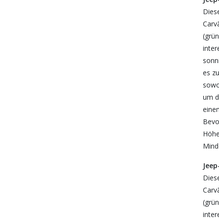
Dies
Carv
(grü
inte
sonn
es z
sowo
um de
eine
Bevo
Höhe.
Minde
Jeep
Dies
Carv
(grü
inte