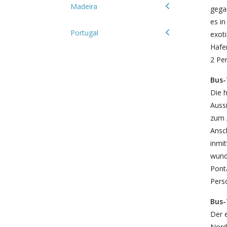
Madeira
gega
es i
Portugal
exot
Hafen
2 Per
Bus-
Die 
Auss
zum 
Ansc
inmi
wund
Ponta
Perso
Bus-
Der e
Nord