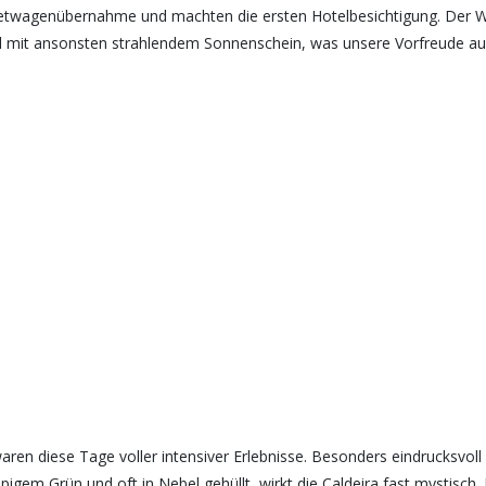
ietwagenübernahme und machten die ersten Hotelbesichtigung. Der Wi
 mit ansonsten strahlendem Sonnenschein, was unsere Vorfreude auf d
ren diese Tage voller intensiver Erlebnisse. Besonders eindrucksvoll w
gem Grün und oft in Nebel gehüllt, wirkt die Caldeira fast mystisch