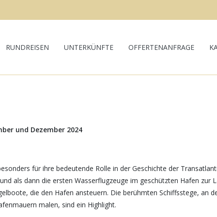
RUNDREISEN
UNTERKÜNFTE
OFFERTENANFRAGE
K
mber und Dezember 2024
 besonders für ihre bedeutende Rolle in der Geschichte der Transatlant
 Welt und als dann die ersten Wasserflugzeuge im geschützten Hafen z
Segelboote, die den Hafen ansteuern. Die berühmten Schiffsstege, an d
Hafenmauern malen, sind ein Highlight.