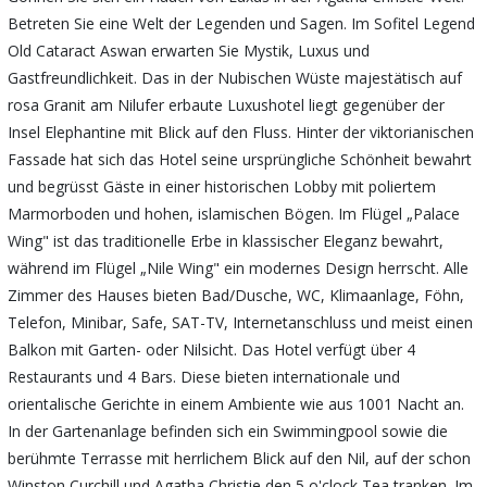
Betreten Sie eine Welt der Legenden und Sagen. Im Sofitel Legend
Old Cataract Aswan erwarten Sie Mystik, Luxus und
Gastfreundlichkeit. Das in der Nubischen Wüste majestätisch auf
rosa Granit am Nilufer erbaute Luxushotel liegt gegenüber der
Insel Elephantine mit Blick auf den Fluss. Hinter der viktorianischen
Fassade hat sich das Hotel seine ursprüngliche Schönheit bewahrt
und begrüsst Gäste in einer historischen Lobby mit poliertem
Marmorboden und hohen, islamischen Bögen. Im Flügel „Palace
Wing" ist das traditionelle Erbe in klassischer Eleganz bewahrt,
während im Flügel „Nile Wing" ein modernes Design herrscht. Alle
Zimmer des Hauses bieten Bad/Dusche, WC, Klimaanlage, Föhn,
Telefon, Minibar, Safe, SAT-TV, Internetanschluss und meist einen
Balkon mit Garten- oder Nilsicht. Das Hotel verfügt über 4
Restaurants und 4 Bars. Diese bieten internationale und
orientalische Gerichte in einem Ambiente wie aus 1001 Nacht an.
In der Gartenanlage befinden sich ein Swimmingpool sowie die
berühmte Terrasse mit herrlichem Blick auf den Nil, auf der schon
Winston Curchill und Agatha Christie den 5 o'clock Tea tranken. Im