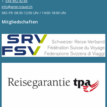
T.
044 492 42 66
info@amin-travel.ch
MO-FR: 08:30-12:00 Uhr / 14:00-18:00 Uhr
Mitgliedschaften