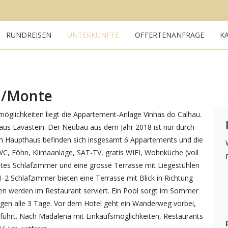
RUNDREISEN
UNTERKÜNFTE
OFFERTENANFRAGE
K
au/Monte
öglichkeiten liegt die Appartement-Anlage Vinhas do Calhau.
us Lavastein. Der Neubau aus dem Jahr 2018 ist nur durch
 Im Haupthaus befinden sich insgesamt 6 Appartements und die
C, Föhn, Klimaanlage, SAT-TV, gratis WIFI, Wohnküche (voll
ates Schlafzimmer und eine grosse Terrasse mit Liegestühlen
1-2 Schlafzimmer bieten eine Terrasse mit Blick in Richtung
n werden im Restaurant serviert. Ein Pool sorgt im Sommer
gen alle 3 Tage. Vor dem Hotel geht ein Wanderweg vorbei,
führt. Nach Madalena mit Einkaufsmöglichkeiten, Restaurants