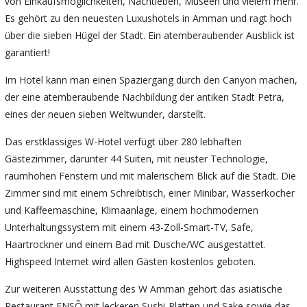
von Einkaufsmöglichkeiten, Nachtleben, Museen und vielem mehr.
Es gehört zu den neuesten Luxushotels in Amman und ragt hoch
über die sieben Hügel der Stadt. Ein atemberaubender Ausblick ist
garantiert!
Im Hotel kann man einen Spaziergang durch den Canyon machen,
der eine atemberaubende Nachbildung der antiken Stadt Petra,
eines der neuen sieben Weltwunder, darstellt.
Das erstklassiges W-Hotel verfügt über 280 lebhaften
Gästezimmer, darunter 44 Suiten, mit neuster Technologie,
raumhohen Fenstern und mit malerischem Blick auf die Stadt. Die
Zimmer sind mit einem Schreibtisch, einer Minibar, Wasserkocher
und Kaffeemaschine, Klimaanlage, einem hochmodernen
Unterhaltungssystem mit einem 43-Zoll-Smart-TV, Safe,
Haartrockner und einem Bad mit Dusche/WC ausgestattet.
Highspeed Internet wird allen Gästen kostenlos geboten.
Zur weiteren Ausstattung des W Amman gehört das asiatische
Restaurant ENSÕ mit leckeren Sushi-Platten und Sake sowie das