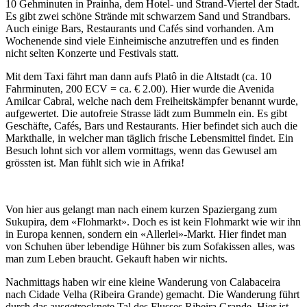
10 Gehminuten in Prainha, dem Hotel- und Strand-Viertel der Stadt.
Es gibt zwei schöne Strände mit schwarzem Sand und Strandbars.
Auch einige Bars, Restaurants und Cafés sind vorhanden. Am
Wochenende sind viele Einheimische anzutreffen und es finden
nicht selten Konzerte und Festivals statt.
Mit dem Taxi fährt man dann aufs Platô in die Altstadt (ca. 10
Fahrminuten, 200 ECV = ca. € 2.00). Hier wurde die Avenida
Amilcar Cabral, welche nach dem Freiheitskämpfer benannt wurde,
aufgewertet. Die autofreie Strasse lädt zum Bummeln ein. Es gibt
Geschäfte, Cafés, Bars und Restaurants. Hier befindet sich auch die
Markthalle, in welcher man täglich frische Lebensmittel findet. Ein
Besuch lohnt sich vor allem vormittags, wenn das Gewusel am
grössten ist. Man fühlt sich wie in Afrika!
Von hier aus gelangt man nach einem kurzen Spaziergang zum
Sukupira, dem «Flohmarkt». Doch es ist kein Flohmarkt wie wir ihn
in Europa kennen, sondern ein «Allerlei»-Markt. Hier findet man
von Schuhen über lebendige Hühner bis zum Sofakissen alles, was
man zum Leben braucht. Gekauft haben wir nichts.
Nachmittags haben wir eine kleine Wanderung von Calabaceira
nach Cidade Velha (Ribeira Grande) gemacht. Die Wanderung führt
durch das ausgetrocknete Tal des Flusses Ribeira Grande. Hier ist