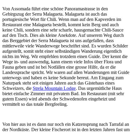
Von Assomada führt eine schöne Panoramastrasse in den
Gebirgszug der Serra Malagueta. Malagueta ist auch das
portugiesische Wort für Chili. Wenn man auf den Kapverden im
Restaurant eine Malagueta bestellt, kommt kein Berg und auch
keine Chili, sondern eine sehr scharfe, hausgemachte Chili-Sauce
auf den Tisch. Dies als kleine Anekdote. Auf unserem Weg durch
das Berggebiet der Serra Malagueta ist uns aufgefallen, dass
mittlerweile viele Wanderwege beschriftet sind. Es wurden Schilder
aufgestellt, somit steht einer selbständigen Wanderung eigentlich
nichts im Weg. Wir empfehlen trotzdem einen Guide. Der kennt die
Wege in- und auswendig, kann einem viele Infos über Flora und
Fauna geben und ist bei Notfällen eine grosse Hilfe, da er die
Landessprache spricht. Wir waren auf allen Wanderungen mit Guide
unterwegs und haben es keine Sekunde bereut. Am Eingang zum
Naturpark steht seit einigen Jahren auch das Gästehaus eines
Schweizers, die
Strela Mountain Lodge
. Das urgemütliche Haus
bietet einfache Zimmer mit privatem Bad. Im Restaurant (mit sehr
gutem Essen) wird abends der Schwedenofen eingeheizt und
vermittelt so das totale Bergfeeling.
Von hier aus ist es dann nur noch ein Katzensprung nach Tarrafal an
der Nordküste. Der kleine Fischerort ist in den letzten Jahren fast um