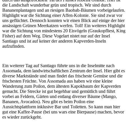
die Landschaft wunderbar grün und tropisch. Wir sind durch
Bananenplantagen und an riesigen Baobab-Bäumen vorbeigelaufen.
Highlight war die Sichtung einer Affen-Kolonie. Sie sind zwar vor
uns geflüchtet. Dennoch konnten wir einen Blick auf einige der hier
ansässigen Grünen Meerkatzen werfen. Toll! Ein weiteres Highlight
war die Sichtung von mindestens 20 Eisvögeln (Graukopfliest, King
Fisher) auf dem Weg. Diese Vogelart nistet nur auf der Insel
Santiago und ist auf keiner der anderen Kapverden-Inseln
aufzufinden.
Ein weiterer Tag auf Santiago führte uns in die Inselmitte nach
Assomada, dem landwirtschaftlichen Zentrum der Insel. Hier gibt es
diverse Marktstände und man findet das frischeste Gemüse und die
frischesten Früchte. Von Assomada aus haben wir eine kleine
Wanderung zum Poilon, dem ältesten Kapokbaum der Kapverden
gemacht. Die Strecke ist gut begehbar und gemütlich und führt
vorbei an Feldern, Gärten und entlang diverser Bäume (Mango,
Bananen, Avocados). Neu gibt es beim Poilon eine
Aussichtsplattform inklusive Bar und Toiletten. So kann man hier
gut eine Kaffee-Pause (bei uns wars eine Bierpause) machen, bevor
es wieder zurückgeht.