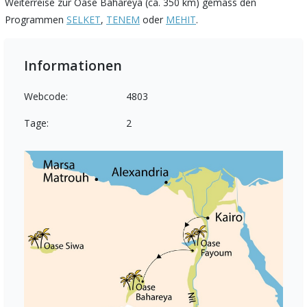
Weiterreise zur Oase Bahareya (ca. 350 km) gemäss den
Programmen
SELKET
,
TENEM
oder
MEHIT
.
Informationen
Webcode:
4803
Tage:
2