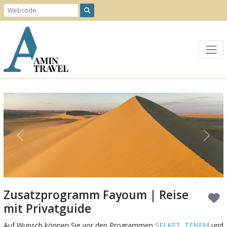
Previous
Next
Zusatzprogramm Fayoum | Reise
mit Privatguide
Auf Wunsch können Sie vor den Programmen
SELKET
,
TENEM
und