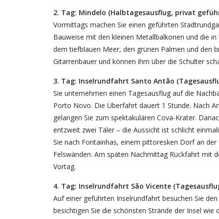
2. Tag: Mindelo (Halbtagesausflug, privat gefüh
Vormittags machen Sie einen geführten Stadtrundgang
Bauweise mit den kleinen Metallbalkonen und die in
dem tiefblauen Meer, den grünen Palmen und den b
Gitarrenbauer und können ihm über die Schulter sch
3. Tag: Inselrundfahrt Santo Antão (Tagesausflu
Sie unternehmen einen Tagesausflug auf die Nachba
Porto Novo. Die Überfahrt dauert 1 Stunde. Nach Ank
gelangen Sie zum spektakulären Cova-Krater. Danach
entzweit zwei Täler – die Aussicht ist schlicht ein
Sie nach Fontainhas, einem pittoresken Dorf an der
Felswänden. Am späten Nachmittag Rückfahrt mit de
Vortag.
4. Tag: Inselrundfahrt São Vicente (Tagesausflug
Auf einer geführten Inselrundfahrt besuchen Sie de
besichtigen Sie die schönsten Strände der Insel wie