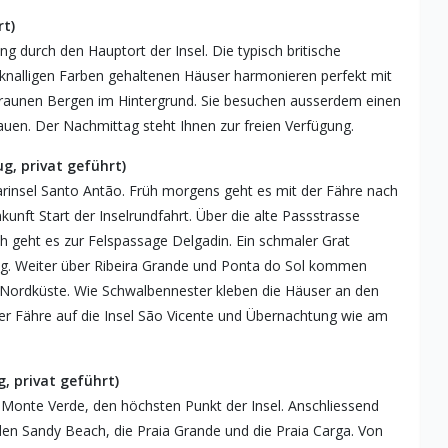
rt)
 durch den Hauptort der Insel. Die typisch britische
 knalligen Farben gehaltenen Häuser harmonieren perfekt mit
raunen Bergen im Hintergrund. Sie besuchen ausserdem einen
auen. Der Nachmittag steht Ihnen zur freien Verfügung.
g, privat geführt)
rinsel Santo Antão. Früh morgens geht es mit der Fähre nach
unft Start der Inselrundfahrt. Über die alte Passstrasse
 geht es zur Felspassage Delgadin. Ein schmaler Grat
malig. Weiter über Ribeira Grande und Ponta do Sol kommen
 Nordküste. Wie Schwalbennester kleben die Häuser an den
r Fähre auf die Insel São Vicente und Übernachtung wie am
, privat geführt)
n Monte Verde, den höchsten Punkt der Insel. Anschliessend
 den Sandy Beach, die Praia Grande und die Praia Carga. Von