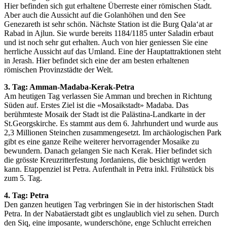
Hier befinden sich gut erhaltene Überreste einer römischen Stadt.
Aber auch die Aussicht auf die Golanhöhen und den See
Genezareth ist sehr schön. Nächste Station ist die Burg Qala‘at ar
Rabad in Ajlun. Sie wurde bereits 1184/1185 unter Saladin erbaut
und ist noch sehr gut erhalten. Auch von hier geniessen Sie eine
herrliche Aussicht auf das Umland. Eine der Hauptattraktionen steht
in Jerash. Hier befindet sich eine der am besten erhaltenen
römischen Provinzstädte der Welt.
3. Tag: Amman-Madaba-Kerak-Petra
Am heutigen Tag verlassen Sie Amman und brechen in Richtung
Süden auf. Erstes Ziel ist die «Mosaikstadt» Madaba. Das
berühmteste Mosaik der Stadt ist die Palästina-Landkarte in der
St.Georgskirche. Es stammt aus dem 6. Jahrhundert und wurde aus
2,3 Millionen Steinchen zusammengesetzt. Im archäologischen Park
gibt es eine ganze Reihe weiterer hervorragender Mosaike zu
bewundern. Danach gelangen Sie nach Kerak. Hier befindet sich
die grösste Kreuzritterfestung Jordaniens, die besichtigt werden
kann. Etappenziel ist Petra. Aufenthalt in Petra inkl. Frühstück bis
zum 5. Tag.
4. Tag: Petra
Den ganzen heutigen Tag verbringen Sie in der historischen Stadt
Petra. In der Nabatäerstadt gibt es unglaublich viel zu sehen. Durch
den Siq, eine imposante, wunderschöne, enge Schlucht erreichen