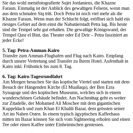
Sie das wohl meistfotografierte Sujet Jordaniens, die Khazne
Faraun. Einmalig ist der Anblick des gewaltigen Felsens, wenn man
aus dem schmalen Siq tritt. Doch Petra ist noch viel mehr als die
Khazne Faraun. Wenn man der Schlucht folgt, eröffnet sich bald ein
riesiges Gebiet auf dem einst die Nabatäerstadt Petra lag. Bis heute
sind die Tempel sehr gut erhalten. Die gewaltige Königswand, der
Tempel Qasr el Bint, das Theater oder Ed Deir – Petra fasziniert an
jeder Ecke!
5. Tag: Petra-Amman-Kairo
Transfer zum Amman-Flughafen und Flug nach Kairo. Empfang
durch unsere Vertretung und Transfer zu Ihrem Hotel. Aufenthalt in
Kairo inkl. Frühstück bis zum 8. Tag.
6. Tag: Kairo-Tagesrundfahrt
Am Morgen besuchen Sie das koptische Viertel und starten mit dem
Besuch der Hängenden Kirche (El Muallaqa), der Ben Ezra
Synagoge und des koptischen Museums, welches sich in einem
wunderschönen Gebäude befindet. Am Nachmittag geht es weiter
zur Zitadelle, der Mohamed Ali Moschee mit dem gigantischen
Kuppeldach und zum Khan El Khalili Bazar, dem grössten seiner
Art im Nahen Osten. In einem typisch ägyptischen Kaffeehaus
mitten im Bazar können Sie sich vom Sightseeing erholen und einen
Tee oder einen Kaffee unter Einheimischen geniessen.