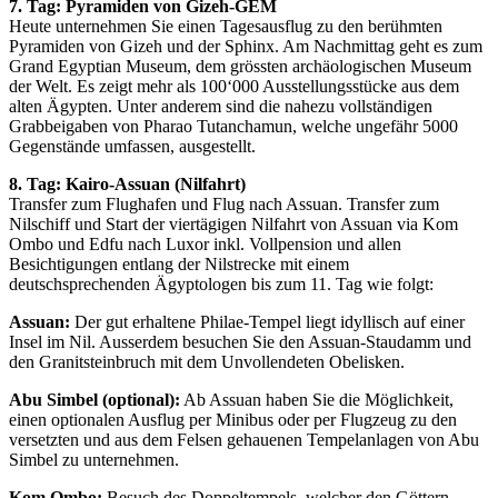
7. Tag: Pyramiden von Gizeh-GEM
Heute unternehmen Sie einen Tagesausflug zu den berühmten
Pyramiden von Gizeh und der Sphinx. Am Nachmittag geht es zum
Grand Egyptian Museum, dem grössten archäologischen Museum
der Welt. Es zeigt mehr als 100‘000 Ausstellungsstücke aus dem
alten Ägypten. Unter anderem sind die nahezu vollständigen
Grabbeigaben von Pharao Tutanchamun, welche ungefähr 5000
Gegenstände umfassen, ausgestellt.
8. Tag: Kairo-Assuan (Nilfahrt)
Transfer zum Flughafen und Flug nach Assuan. Transfer zum
Nilschiff und Start der viertägigen Nilfahrt von Assuan via Kom
Ombo und Edfu nach Luxor inkl. Vollpension und allen
Besichtigungen entlang der Nilstrecke mit einem
deutschsprechenden Ägyptologen bis zum 11. Tag wie folgt:
Assuan:
Der gut erhaltene Philae-Tempel liegt idyllisch auf einer
Insel im Nil. Ausserdem besuchen Sie den Assuan-Staudamm und
den Granitsteinbruch mit dem Unvollendeten Obelisken.
Abu Simbel (optional):
Ab Assuan haben Sie die Möglichkeit,
einen optionalen Ausflug per Minibus oder per Flugzeug zu den
versetzten und aus dem Felsen gehauenen Tempelanlagen von Abu
Simbel zu unternehmen.
Kom Ombo:
Besuch des Doppeltempels, welcher den Göttern