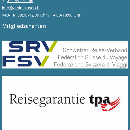
T.
044 492 42 66
info@amin-travel.ch
MO-FR: 08:30-12:00 Uhr / 14:00-18:00 Uhr
Mitgliedschaften