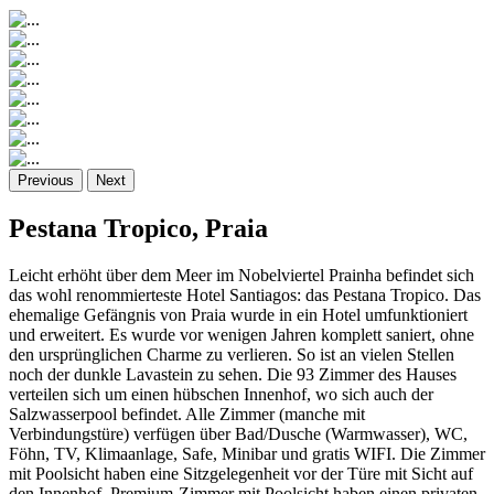
Previous
Next
Pestana Tropico, Praia
Leicht erhöht über dem Meer im Nobelviertel Prainha befindet sich
das wohl renommierteste Hotel Santiagos: das Pestana Tropico. Das
ehemalige Gefängnis von Praia wurde in ein Hotel umfunktioniert
und erweitert. Es wurde vor wenigen Jahren komplett saniert, ohne
den ursprünglichen Charme zu verlieren. So ist an vielen Stellen
noch der dunkle Lavastein zu sehen. Die 93 Zimmer des Hauses
verteilen sich um einen hübschen Innenhof, wo sich auch der
Salzwasserpool befindet. Alle Zimmer (manche mit
Verbindungstüre) verfügen über Bad/Dusche (Warmwasser), WC,
Föhn, TV, Klimaanlage, Safe, Minibar und gratis WIFI. Die Zimmer
mit Poolsicht haben eine Sitzgelegenheit vor der Türe mit Sicht auf
den Innenhof. Premium-Zimmer mit Poolsicht haben einen privaten