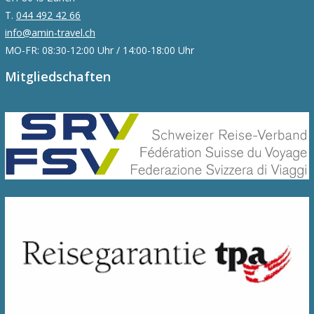
T.
044 492 42 66
info@amin-travel.ch
MO-FR: 08:30-12:00 Uhr / 14:00-18:00 Uhr
Mitgliedschaften