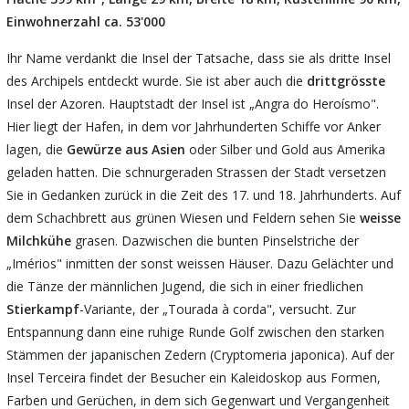
Einwohnerzahl ca. 53'000
Ihr Name verdankt die Insel der Tatsache, dass sie als dritte Insel
des Archipels entdeckt wurde. Sie ist aber auch die
drittgrösste
Insel der Azoren. Hauptstadt der Insel ist „Angra do Heroísmo".
Hier liegt der Hafen, in dem vor Jahrhunderten Schiffe vor Anker
lagen, die
Gewürze
aus
Asien
oder Silber und Gold aus Amerika
geladen hatten. Die schnurgeraden Strassen der Stadt versetzen
Sie in Gedanken zurück in die Zeit des 17. und 18. Jahrhunderts. Auf
dem Schachbrett aus grünen Wiesen und Feldern sehen Sie
weisse
Milchkühe
grasen. Dazwischen die bunten Pinselstriche der
„Imérios" inmitten der sonst weissen Häuser. Dazu Gelächter und
die Tänze der männlichen Jugend, die sich in einer friedlichen
Stierkampf
-Variante, der „Tourada à corda", versucht. Zur
Entspannung dann eine ruhige Runde Golf zwischen den starken
Stämmen der japanischen Zedern (Cryptomeria japonica). Auf der
Insel Terceira findet der Besucher ein Kaleidoskop aus Formen,
Farben und Gerüchen, in dem sich Gegenwart und Vergangenheit