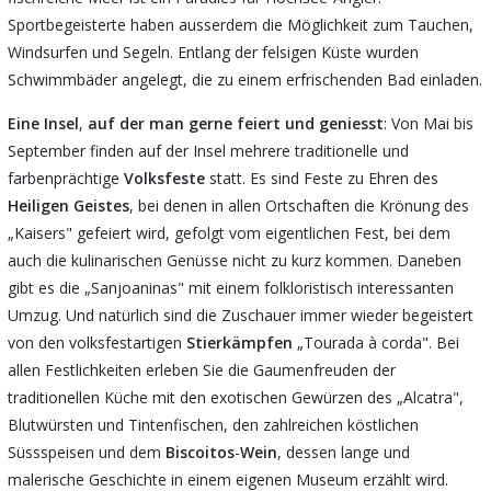
Sportbegeisterte haben ausserdem die Möglichkeit zum Tauchen,
Windsurfen und Segeln. Entlang der felsigen Küste wurden
Schwimmbäder angelegt, die zu einem erfrischenden Bad einladen.
Eine
Insel
,
auf
der
man
gerne
feiert
und
geniesst
: Von Mai bis
September finden auf der Insel mehrere traditionelle und
farbenprächtige
Volksfeste
statt. Es sind Feste zu Ehren des
Heiligen
Geistes
, bei denen in allen Ortschaften die Krönung des
„Kaisers" gefeiert wird, gefolgt vom eigentlichen Fest, bei dem
auch die kulinarischen Genüsse nicht zu kurz kommen. Daneben
gibt es die „Sanjoaninas" mit einem folkloristisch interessanten
Umzug. Und natürlich sind die Zuschauer immer wieder begeistert
von den volksfestartigen
Stierkämpfen
„Tourada à corda". Bei
allen Festlichkeiten erleben Sie die Gaumenfreuden der
traditionellen Küche mit den exotischen Gewürzen des „Alcatra",
Blutwürsten und Tintenfischen, den zahlreichen köstlichen
Süssspeisen und dem
Biscoitos
-
Wein
, dessen lange und
malerische Geschichte in einem eigenen Museum erzählt wird.