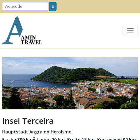
Previous
Next
Insel Terceira
Hauptstadt Angra do Heroísmo
2
Fläche 399 km
, Länge 29 km, Breite 18 km, Küstenlinie 90 km,