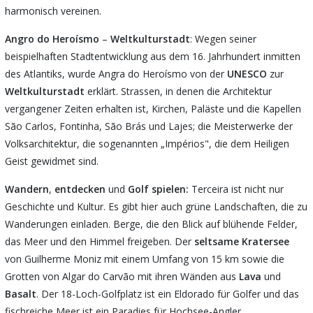
harmonisch vereinen.
Angro
do
Heroísmo
–
Weltkulturstadt
: Wegen seiner
beispielhaften Stadtentwicklung aus dem 16. Jahrhundert inmitten
des Atlantiks, wurde Angra do Heroísmo von der
UNESCO
zur
Weltkulturstadt
erklärt. Strassen, in denen die Architektur
vergangener Zeiten erhalten ist, Kirchen, Paläste und die Kapellen
São Carlos, Fontinha, São Brás und Lajes; die Meisterwerke der
Volksarchitektur, die sogenannten „Impérios", die dem Heiligen
Geist gewidmet sind.
Wandern
,
entdecken
und
Golf
spielen:
Terceira ist nicht nur
Geschichte und Kultur. Es gibt hier auch grüne Landschaften, die zu
Wanderungen einladen. Berge, die den Blick auf blühende Felder,
das Meer und den Himmel freigeben. Der
seltsame Kratersee
von Guilherme Moniz mit einem Umfang von 15 km sowie die
Grotten von Algar do Carvão mit ihren Wänden aus
Lava
und
Basalt
. Der 18-Loch-Golfplatz ist ein Eldorado für Golfer und das
fischreiche Meer ist ein Paradies für Hochsee-Angler.