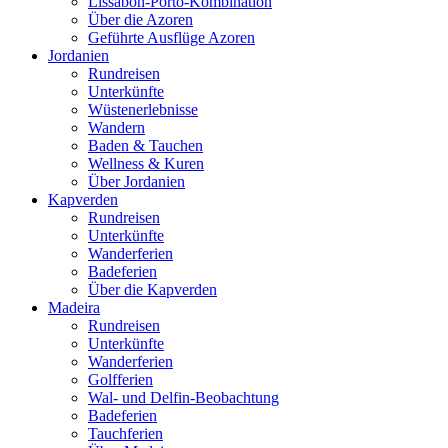
Lissabon-Porto-Kombination
Über die Azoren
Geführte Ausflüge Azoren
Jordanien
Rundreisen
Unterkünfte
Wüstenerlebnisse
Wandern
Baden & Tauchen
Wellness & Kuren
Über Jordanien
Kapverden
Rundreisen
Unterkünfte
Wanderferien
Badeferien
Über die Kapverden
Madeira
Rundreisen
Unterkünfte
Wanderferien
Golfferien
Wal- und Delfin-Beobachtung
Badeferien
Tauchferien