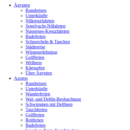
Ägypten
Rundreisen
Unterkünfte
Nilkreuzfahrten
Segelyacht-Nilfahrten
Nassersee-Kreuzfahrten
Badeferien
Schnorcheln & Tauchen
Städtereise
Wüstenerlebnisse
Golfferien
Wellness
Kitesurfen
Über Ägypten
Azoren
Rundreisen
Unterkünfte
Wanderferien
Wal- und Delfin-Beobachtung
Schwimmen mit Delfinen
Tauchferien
Golfferien
Reitferien
Badeferien