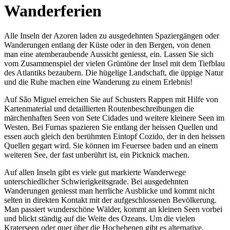
Wanderferien
Alle Inseln der Azoren laden zu ausgedehnten Spaziergängen oder
Wanderungen entlang der Küste oder in den Bergen, von denen
man eine atemberaubende Aussicht geniesst, ein. Lassen Sie sich
vom Zusammenspiel der vielen Grüntöne der Insel mit dem Tiefblau
des Atlantiks bezaubern. Die hügelige Landschaft, die üppige Natur
und die Ruhe machen eine Wanderung zu einem Erlebnis!
Auf São Miguel erreichen Sie auf Schusters Rappen mit Hilfe von
Kartenmaterial und detaillierten Routenbeschreibungen die
märchenhaften Seen von Sete Cidades und weitere kleinere Seen im
Westen. Bei Furnas spazieren Sie entlang der heissen Quellen und
essen auch gleich den berühmten Eintopf Cozido, der in den heissen
Quellen gegart wird. Sie können im Feuersee baden und an einem
weiteren See, der fast unberührt ist, ein Picknick machen.
Auf allen Inseln gibt es viele gut markierte Wanderwege
unterschiedlicher Schwierigkeitsgrade. Bei ausgedehnten
Wanderungen geniesst man herrliche Ausblicke und kommt nicht
selten in direkten Kontakt mit der aufgeschlossenen Bevölkerung.
Man passiert wunderschöne Wälder, kommt an kleinen Seen vorbei
und blickt ständig auf die Weite des Ozeans. Um die vielen
Kraterseen oder quer über die Hochebenen gibt es alternative,