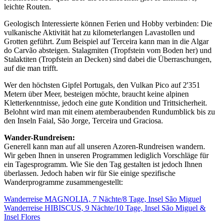
leichte Routen.
Geologisch Interessierte können Ferien und Hobby verbinden: Die
vulkanische Aktivität hat zu kilometerlangen Lavastollen und
Grotten geführt. Zum Beispiel auf Terceira kann man in die Algar
do Carvão absteigen. Stalagmiten (Tropfstein vom Boden her) und
Stalaktiten (Tropfstein an Decken) sind dabei die Überraschungen,
auf die man trifft.
Wer den höchsten Gipfel Portugals, den Vulkan Pico auf 2'351
Metern über Meer, besteigen möchte, braucht keine alpinen
Kletterkenntnisse, jedoch eine gute Kondition und Trittsicherheit.
Belohnt wird man mit einem atemberaubenden Rundumblick bis zu
den Inseln Faial, São Jorge, Terceira und Graciosa.
Wander-Rundreisen:
Generell kann man auf all unseren Azoren-Rundreisen wandern.
Wir geben Ihnen in unseren Programmen lediglich Vorschläge für
ein Tagesprogramm. Wie Sie den Tag gestalten ist jedoch Ihnen
überlassen. Jedoch haben wir für Sie einige spezifische
Wanderprogramme zusammengestellt:
Wanderreise MAGNOLIA, 7 Nächte/8 Tage, Insel São Miguel
Wanderreise HIBISCUS, 9 Nächte/10 Tage, Insel São Miguel &
Insel Flores